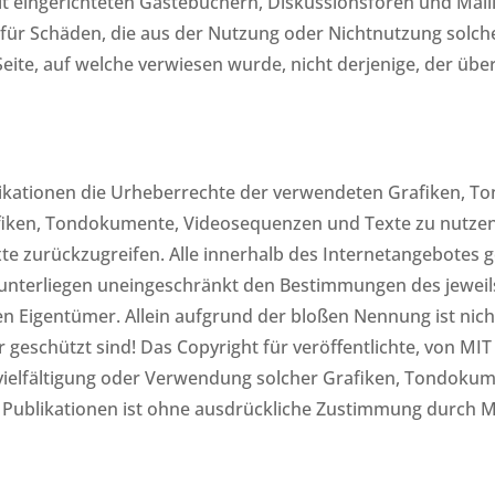
 eingerichteten Gästebüchern, Diskussionsforen und Mailing
 für Schäden, die aus der Nutzung oder Nichtnutzung solc
Seite, auf welche verwiesen wurde, nicht derjenige, der über
ublikationen die Urheberrechte der verwendeten Grafiken,
afiken, Tondokumente, Videosequenzen und Texte zu nutzen 
zurückzugreifen. Alle innerhalb des Internetangebotes g
nterliegen uneingeschränkt den Bestimmungen des jeweil
en Eigentümer. Allein aufgrund der bloßen Nennung ist nich
geschützt sind! Das Copyright für veröffentlichte, von MIT
Vervielfältigung oder Verwendung solcher Grafiken, Tondok
Publikationen ist ohne ausdrückliche Zustimmung durch MI