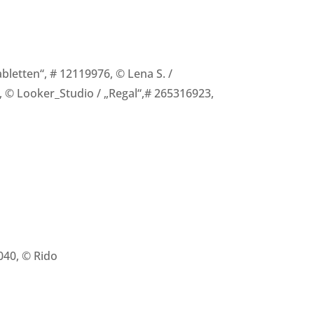
bletten“, # 12119976, © Lena S. /
8, © Looker_Studio / „Regal“,# 265316923,
040, © Rido