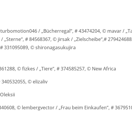
 turbomotion046 / „Bücherregal“, # 43474204, © mavar / „Ta
/ „Sterne“, # 84568367, © jirsak / „Zielscheibe“,# 27942468
 # 331095089, © shironagasukujira
361288, © fizkes / „Tiere“, # 374585257, © New Africa
 340532055, © elizaliv
Oleksii
10340608, © lembergvector / „Frau beim Einkaufen“, # 367951