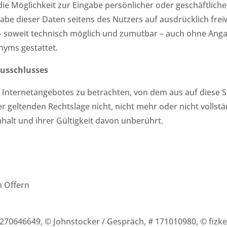
die Möglichkeit zur Eingabe persönlicher oder geschäftlic
sgabe dieser Daten seitens des Nutzers auf ausdrücklich fre
 – soweit technisch möglich und zumutbar – auch ohne Ang
nyms gestattet.
ausschlusses
es Internetangebotes zu betrachten, von dem aus auf diese S
 geltenden Rechtslage nicht, nicht mehr oder nicht vollstä
halt und ihrer Gültigkeit davon unberührt.
n Offern
 270646649, © Johnstocker / Gespräch, # 171010980, © fizke