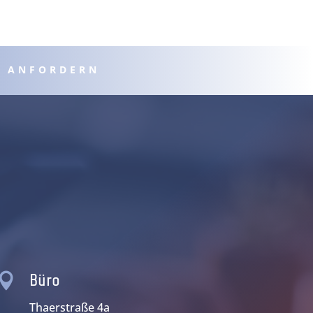
L ANFORDERN

Büro
Thaerstraße 4a