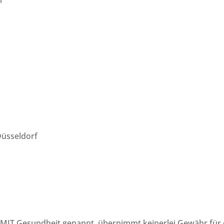
Düsseldorf
T Gesundheit genannt, übernimmt keinerlei Gewähr für die 