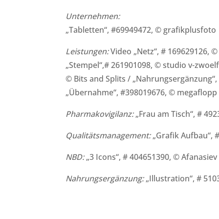
Unternehmen:
„Tabletten“, #69949472, © grafikplusfoto
Leistungen:
Video „Netz“, # 169629126, ©
„Stempel“,# 261901098, © studio v-zwoelf 
© Bits and Splits / „Nahrungsergänzung“,
„Übernahme“, #398019676, © megaflopp
Pharmakovigilanz:
„Frau am Tisch“, # 492
Qualitätsmanagement:
„Grafik Aufbau“, #
NBD:
„3 Icons“, # 404651390, © Afanasiev 
Nahrungsergänzung:
„Illustration“, # 5