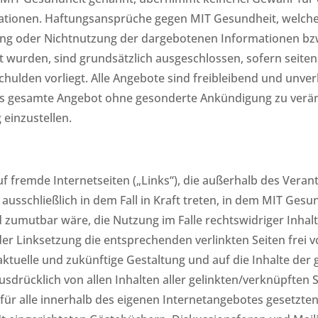
rmationen. Haftungsansprüche gegen MIT Gesundheit, welche
tzung oder Nichtnutzung der dargebotenen Informationen bz
t wurden, sind grundsätzlich ausgeschlossen, sofern seite
chulden vorliegt. Alle Angebote sind freibleibend und unver
 das gesamte Angebot ohne gesonderte Ankündigung zu verän
 einzustellen.
auf fremde Internetseiten („Links“), die außerhalb des Ver
ausschließlich in dem Fall in Kraft treten, in dem MIT Ges
zumutbar wäre, die Nutzung im Falle rechtswidriger Inhalt
er Linksetzung die entsprechenden verlinkten Seiten frei vo
 aktuelle und zukünftige Gestaltung und auf die Inhalte der
usdrücklich von allen Inhalten aller gelinkten/verknüpften 
t für alle innerhalb des eigenen Internetangebotes gesetzte