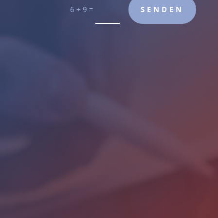
=
SENDEN
6 + 9

Büro
Thaerstraße 4a
47533 Kleve

Zeiten
Mo-Fr: 8:30 - 13:00 Uhr
Mo-Fr: 14:00 - 16:30 Uhr

Telefon
+49 (2821) 7277-0